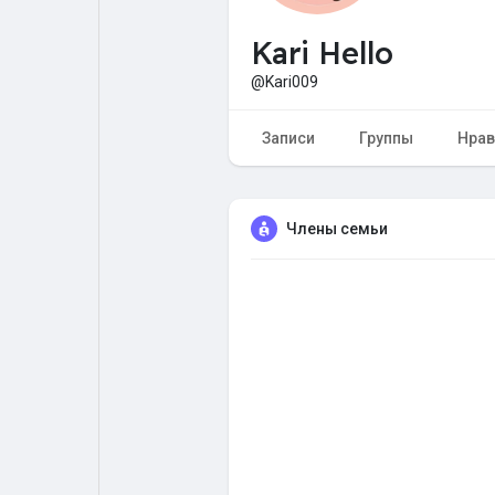
Kari Hello
Форум
Поиск
@Kari009
Топ посты
Игры
Записи
Группы
Нрав
Образование
Работа
Члены семьи
Предложения
Краудфандинг