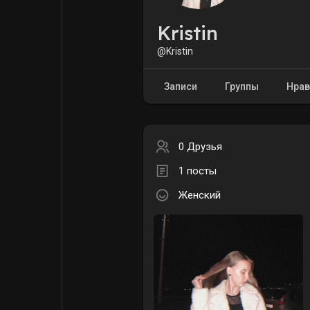
Kristin
Форум
Поиск
@Kristin
Топ посты
Игры
Записи
Группы
Нрав
Образование
Работа
0 Друзья
1 посты
Предложения
Краудфандинг
Женский