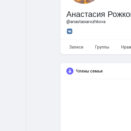
Анастасия Рожко
Форум
Поиск
@anastasiarozhkova
Топ посты
Игры
Записи
Группы
Нрав
Образование
Работа
Члены семьи
Предложения
Краудфандинг