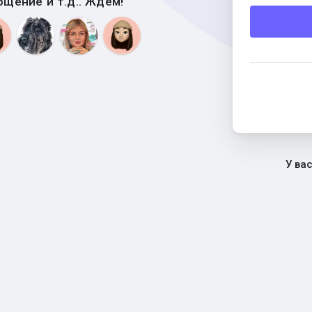
бщение и т.д.. Ждем!
У ва