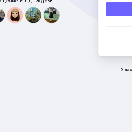
бщение и т.д.. Ждем!
У ва