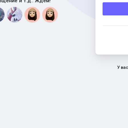
бщение и т.д.. Ждем!
У ва