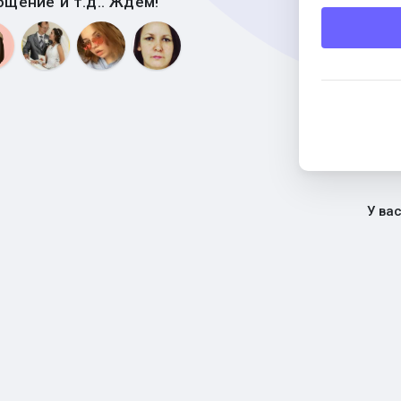
бщение и т.д.. Ждем!
У ва