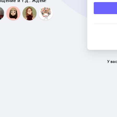
бщение и т.д.. Ждем!
У ва