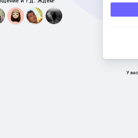
бщение и т.д.. Ждем!
У ва