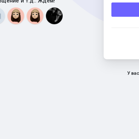
бщение и т.д.. Ждем!
У ва