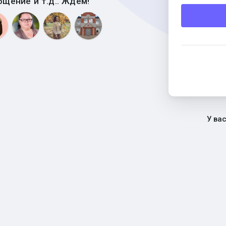
бщение и т.д.. Ждем!
У ва