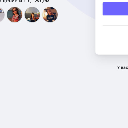
бщение и т.д.. Ждем!
У ва