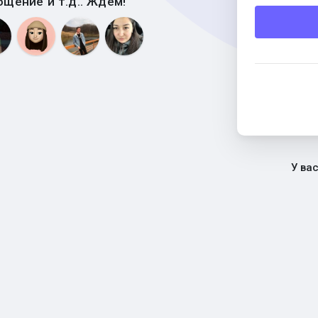
бщение и т.д.. Ждем!
У ва