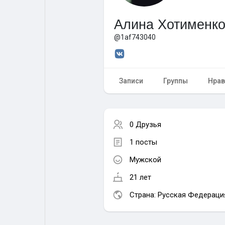
Алина Хотименк
Форум
Поиск
@1af743040
Топ посты
Игры
Записи
Группы
Нрав
Образование
Работа
0 Друзья
Предложения
Краудфандинг
1 посты
Мужской
21 лет
Страна: Русская Федераци