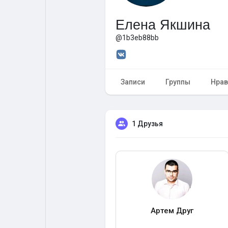
Елена Якшина
Форум
Поиск
@1b3eb88bb
Топ посты
Игры
Записи
Группы
Нрав
Образование
Работа
1 Друзья
Предложения
Краудфандинг
Артем Друг