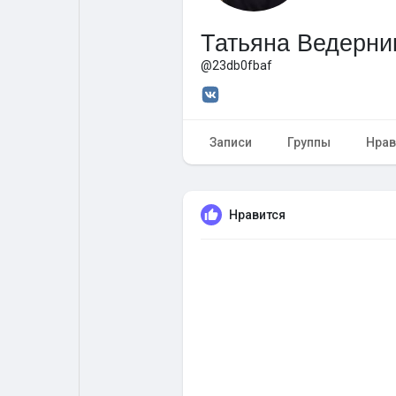
Татьяна Ведерни
Форум
Поиск
@23db0fbaf
Топ посты
Игры
Записи
Группы
Нрав
Образование
Работа
Нравится
Предложения
Краудфандинг