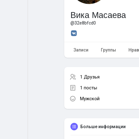
Вика Масаева
Форум
Поиск
@32e8bfcd0
Топ посты
Игры
Записи
Группы
Нрав
Образование
Работа
1 Друзья
Предложения
Краудфандинг
1 посты
Мужской
Больше информации