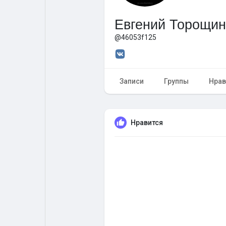
Евгений Торощин
Форум
Поиск
@46053f125
Топ посты
Игры
Записи
Группы
Нрав
Образование
Работа
Нравится
Предложения
Краудфандинг