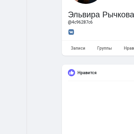
Эльвира Рычков
Форум
Поиск
@4c96287c6
Топ посты
Игры
Записи
Группы
Нрав
Образование
Работа
Нравится
Предложения
Краудфандинг