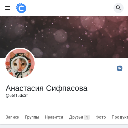
Анастасия Сифпасова
@66ff5dc3f
Записи
Группы
Нравится
Друзья
Фото
Продук
1