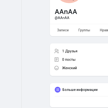
AAnAA
Форум
Поиск
@AAnAA
Топ посты
Игры
Записи
Группы
Нрав
Образование
Работа
1 Друзья
0 посты
Предложения
Краудфандинг
Женский
Больше информации