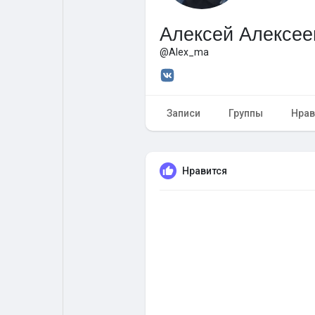
Алексей Алексее
Форум
Поиск
@Alex_ma
Топ посты
Игры
Записи
Группы
Нрав
Образование
Работа
Нравится
Предложения
Краудфандинг