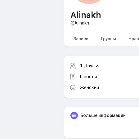
Alinakh
Форум
Поиск
@Alinakh
Топ посты
Игры
Записи
Группы
Нрав
Образование
Работа
1 Друзья
0 посты
Предложения
Краудфандинг
Женский
Больше информации