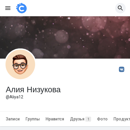
Алия Низукова
@Aliya12
Записи
Группы
Нравится
Друзья
Фото
Продук
1