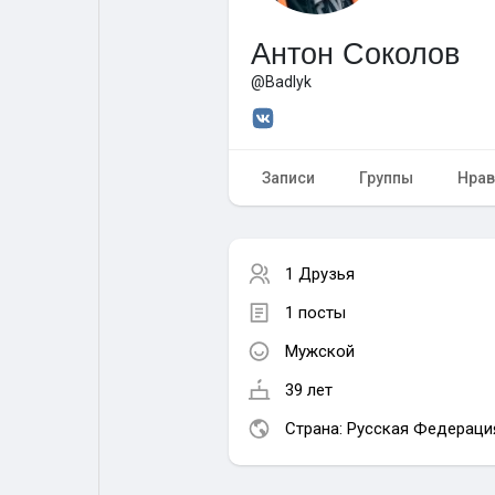
Антон Соколов
Форум
Поиск
@Badlyk
Топ посты
Игры
Записи
Группы
Нрав
Образование
Работа
1 Друзья
Предложения
Краудфандинг
1 посты
Мужской
39 лет
Страна: Русская Федераци