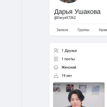
Дарья Ушакова
Форум
Поиск
@Darya97362
Топ посты
Игры
Записи
Группы
Нрав
Образование
Работа
1 Друзья
1 посты
Предложения
Краудфандинг
Женский
19 лет