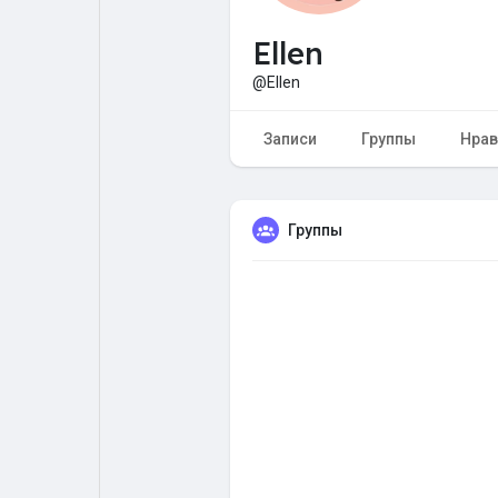
Ellen
Форум
Поиск
@Ellen
Топ посты
Игры
Записи
Группы
Нрав
Образование
Работа
Группы
Предложения
Краудфандинг