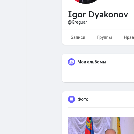
Igor Dyakonov
Форум
Поиск
@Greguar
Топ посты
Игры
Записи
Группы
Нрав
Образование
Работа
Мои альбомы
Предложения
Краудфандинг
Фото