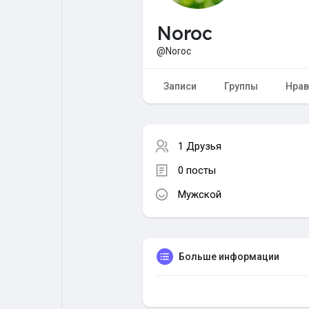
Noroc
Форум
Поиск
@Noroc
Топ посты
Игры
Записи
Группы
Нрав
Образование
Работа
1 Друзья
0 посты
Предложения
Краудфандинг
Мужской
Больше информации