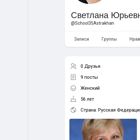
Светлана Юрьевн
Форум
Поиск
@School35Astrakhan
Топ посты
Игры
Записи
Группы
Нрав
Образование
Работа
0 Друзья
9 посты
Предложения
Краудфандинг
Женский
56 лет
Страна: Русская Федераци