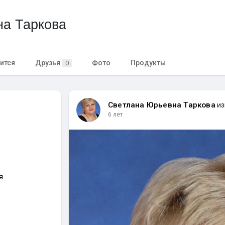
а Таркова
ится
Друзья
Фото
Продукты
0
Светлана Юрьевна Таркова
из
6 лет
я