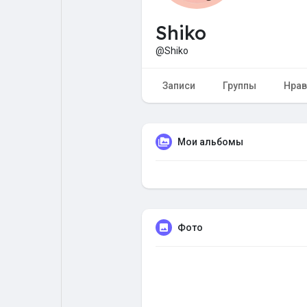
Shiko
Форум
Поиск
@Shiko
Топ посты
Игры
Записи
Группы
Нрав
Образование
Работа
Мои альбомы
Предложения
Краудфандинг
Фото