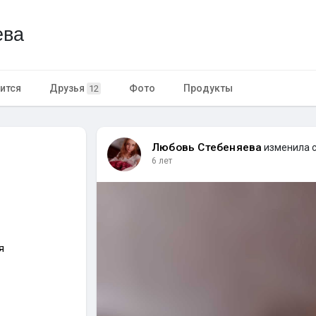
ева
ится
Друзья
Фото
Продукты
12
Любовь Стебеняева
изменила 
6 лет
я