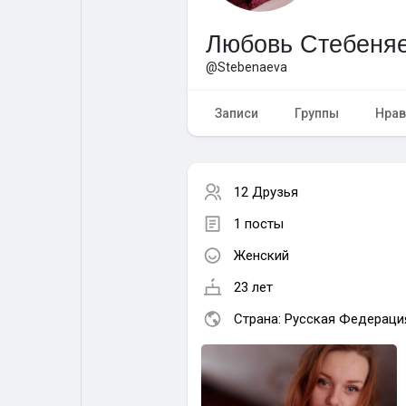
Любовь Стебеня
Форум
Поиск
@Stebenaeva
Топ посты
Игры
Записи
Группы
Нрав
Образование
Работа
12 Друзья
1 посты
Предложения
Краудфандинг
Женский
23 лет
Страна: Русская Федераци