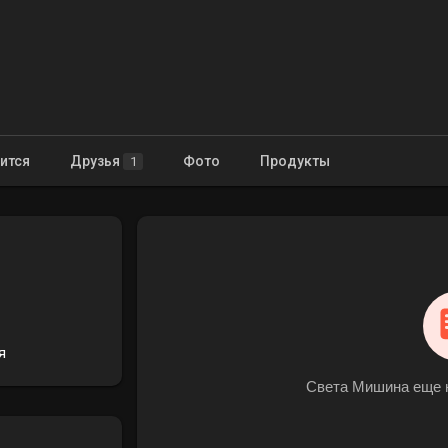
ится
Друзья
Фото
Продукты
1
я
Света Мишина еще н