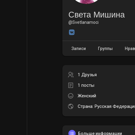
Света Мишина
Форум
Поиск
@Svetlanamoci
Топ посты
Игры
Записи
Группы
Нрав
Образование
Работа
1 Друзья
Предложения
Краудфандинг
1 посты
Женский
Страна: Русская Федераци
Больше информации