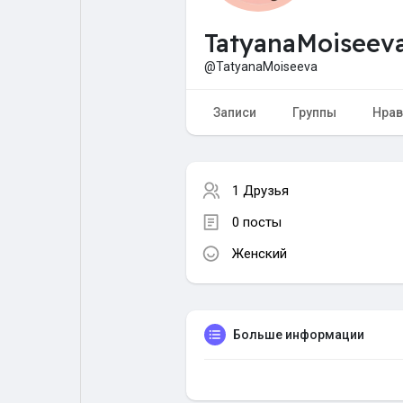
TatyanaMoiseev
Форум
Поиск
@TatyanaMoiseeva
Топ посты
Игры
Записи
Группы
Нрав
Образование
Работа
1 Друзья
0 посты
Предложения
Краудфандинг
Женский
Больше информации