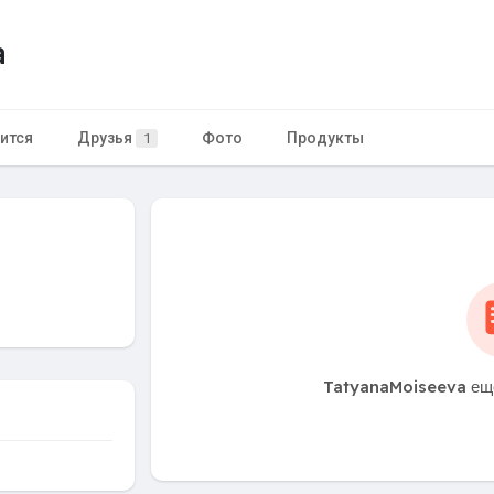
a
ится
Друзья
Фото
Продукты
1
TatyanaMoiseeva еще