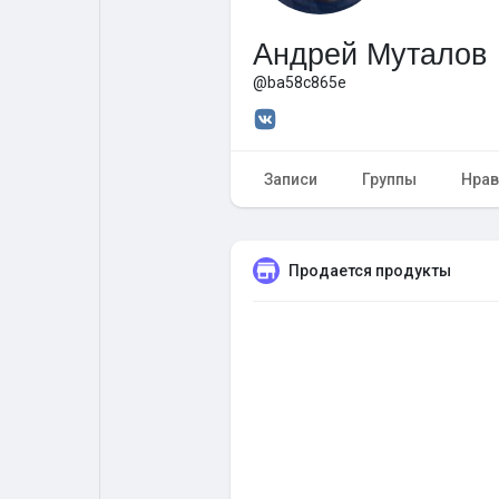
Андрей Муталов
Форум
Поиск
@ba58c865e
Топ посты
Игры
Записи
Группы
Нрав
Образование
Работа
Продается продукты
Предложения
Краудфандинг