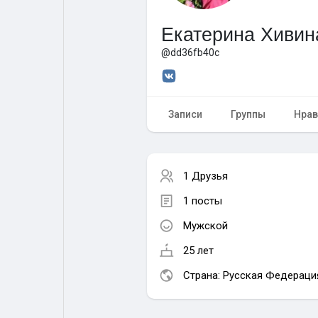
Екатерина Хивин
Форум
Поиск
@dd36fb40c
Топ посты
Игры
Записи
Группы
Нрав
Образование
Работа
1 Друзья
Предложения
Краудфандинг
1 посты
Мужской
25 лет
Страна: Русская Федераци