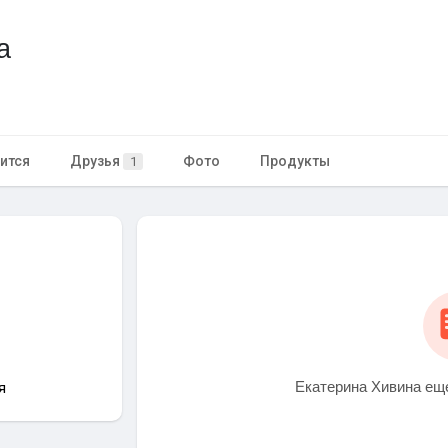
а
ится
Друзья
Фото
Продукты
1
Екатерина Хивина еще
я