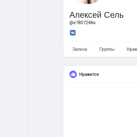
Алексей Сель
Форум
Поиск
@e7807248a
Топ посты
Игры
Записи
Группы
Нрав
Образование
Работа
Нравится
Предложения
Краудфандинг