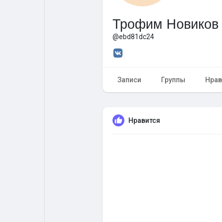
Трофим Новиков
Форум
Поиск
@ebd81dc24
Топ посты
Игры
Записи
Группы
Нрав
Образование
Работа
Нравится
Предложения
Краудфандинг