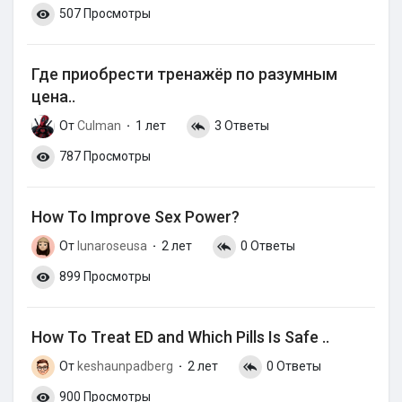
507 Просмотры
Где приобрести тренажёр по разумным
цена..
От
Culman
1 лет
3 Ответы
·
787 Просмотры
How To Improve Sex Power?
От
lunaroseusa
2 лет
0 Ответы
·
899 Просмотры
How To Treat ED and Which Pills Is Safe ..
От
keshaunpadberg
2 лет
0 Ответы
·
900 Просмотры