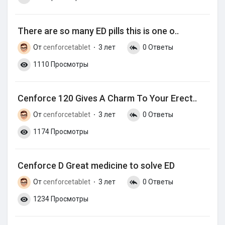
There are so many ED pills this is one o..
От
cenforcetablet
3 лет
0 Ответы
·
1110 Просмотры
Cenforce 120 Gives A Charm To Your Erect..
От
cenforcetablet
3 лет
0 Ответы
·
1174 Просмотры
Cenforce D Great medicine to solve ED
От
cenforcetablet
3 лет
0 Ответы
·
1234 Просмотры