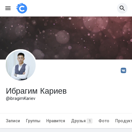
Ибрагим Кариев
@ibragimKariev
Записи
Группы
Нравится
Друзья
Фото
Продук
1