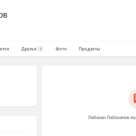
ов
ится
Друзья
Фото
Продукты
1
Лабазан Лабазанов ещ