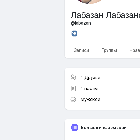
Лабазан Лабазан
Форум
Поиск
@labazan
Топ посты
Игры
Записи
Группы
Нрав
Образование
Работа
1 Друзья
Предложения
Краудфандинг
1 посты
Мужской
Больше информации