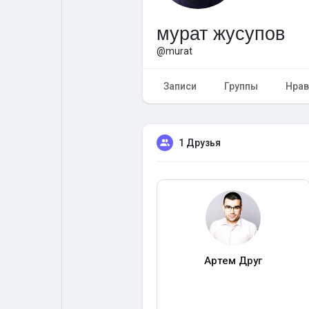
мурат жусупов
Форум
Поиск
@murat
Топ посты
Игры
Записи
Группы
Нрав
Образование
Работа
1 Друзья
Предложения
Краудфандинг
Артем Друг