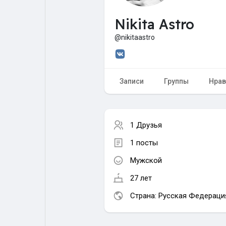
Nikita Astro
Форум
Поиск
@nikitaastro
Топ посты
Игры
Записи
Группы
Нрав
Образование
Работа
1 Друзья
Предложения
Краудфандинг
1 посты
Мужской
27 лет
Страна: Русская Федераци