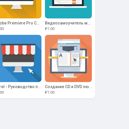
Adobe Premiere Pro CS3 и After Effects CS3 на примерах
Видеосамоучитель монтажа домашнего видео в Adobe Premiere Pro CS3
00
₽1.00
Corel - Руководство пользователя Corel VideoStudio Pro X5
Создание CD и DVD любых форматов
00
₽1.00