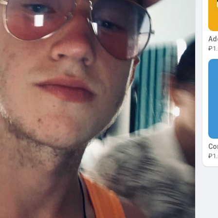
₽1.
₽1.