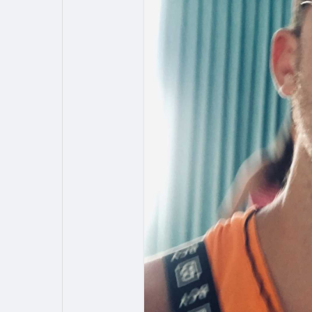
Форум
Поиск
Топ посты
Игры
Образование
Работа
Предложения
Краудфандинг