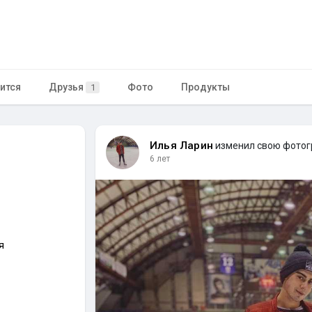
ится
Друзья
Фото
Продукты
1
Илья Ларин
изменил свою фото
6 лет
я