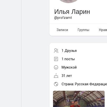
Илья Ларин
Форум
Поиск
@profzamt
Топ посты
Игры
Записи
Группы
Нрав
Образование
Работа
1 Друзья
1 посты
Предложения
Краудфандинг
Мужской
31 лет
Страна: Русская Федераци