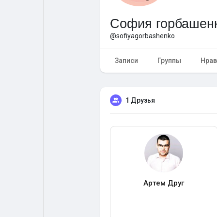
София горбашен
Форум
Поиск
@sofiyagorbashenko
Топ посты
Игры
Записи
Группы
Нрав
Образование
Работа
1 Друзья
Предложения
Краудфандинг
Артем Друг