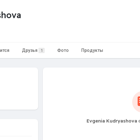
shova
ится
Друзья
Фото
Продукты
1
Evgenia Kudryashova е