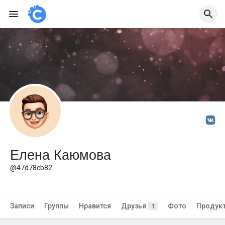
Елена Каюмова
@47d78cb82
Записи
Группы
Нравится
Друзья
Фото
Продук
1