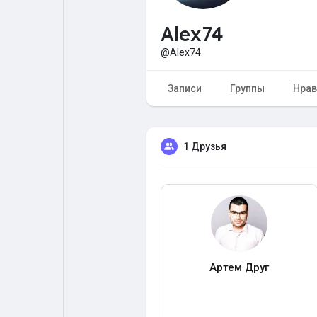
Alex74
Форум
Поиск
@Alex74
Топ посты
Игры
Записи
Группы
Нрав
Образование
Работа
1 Друзья
Предложения
Краудфандинг
Артем Друг