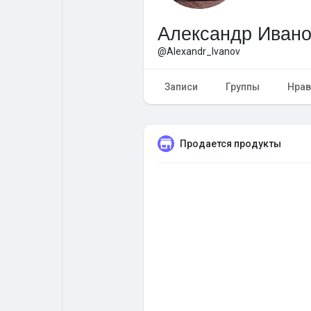
Александр Иван
Форум
Поиск
@Alexandr_Ivanov
Топ посты
Игры
Записи
Группы
Нрав
Образование
Работа
Продается продукты
Предложения
Краудфандинг